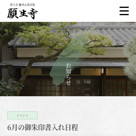
浄土宗 槃舟山易往院
お知らせ
イベント
6月の御朱印書入れ日程