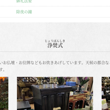
御礼法要
除夜の鐘
浄焚式
いお仏壇・お位牌などもお炊きあげしています。天候の都合な
す。