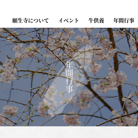
願生寺について
イベント
牛供養
年間行事
年間行事