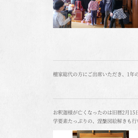
檀家総代の方にご出席いただき、1年
お釈迦様が亡くなったのは旧暦2月1
学要素たっぷりの、涅槃図絵解きも行