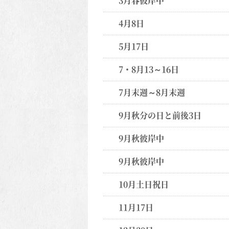
3月春彼岸中
4月8日
5月17日
7・8月13～16日
7月末週～8月末週
9月秋分の日と前後3日
9月秋彼岸中
9月秋彼岸中
10月土日祝日
11月17日