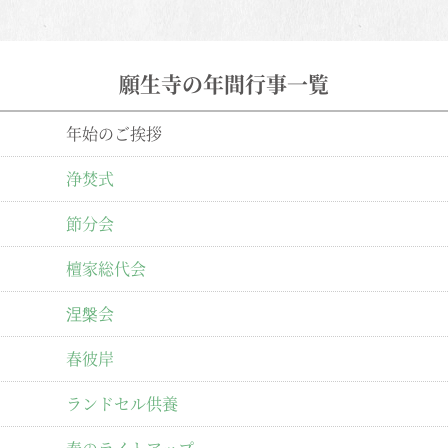
願生寺の年間行事一覧
年始のご挨拶
浄焚式
節分会
檀家総代会
涅槃会
春彼岸
ランドセル供養