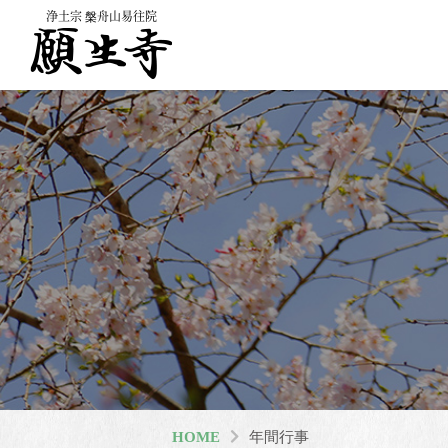
浄土宗 槃舟山易往院
HOME
年間行事