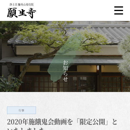
浄土宗 槃舟山易往院
お知らせ
行事
2020年施餓鬼会動画を「限定公開」と