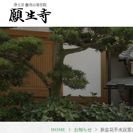
浄土宗 槃舟山易往院
HOME
お知らせ
新盆花手水設置