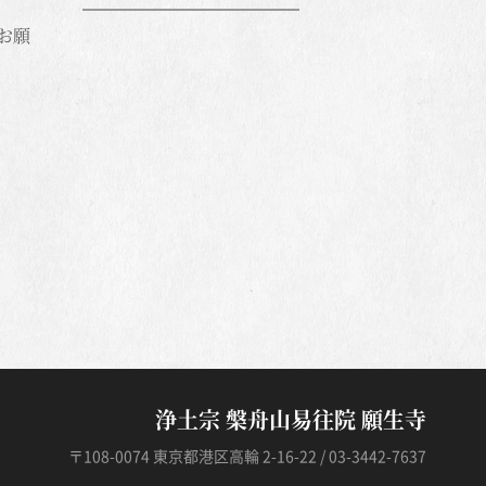
お願
浄土宗 槃舟山易往院 願生寺
〒108-0074 東京都港区高輪 2-16-22 / 03-3442-7637