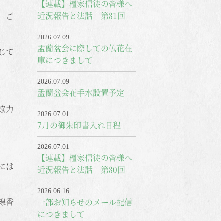
【連載】檀家信徒の皆様へ
近況報告と法話 第81回
、ご
2026.07.09
盂蘭盆会に際しての仏花在
じて
庫につきまして
2026.07.09
盂蘭盆会花手水設置予定
協力
2026.07.01
7月の御朱印書入れ日程
2026.07.01
【連載】檀家信徒の皆様へ
には
近況報告と法話 第80回
2026.06.16
線香
一部お知らせのメール配信
につきまして