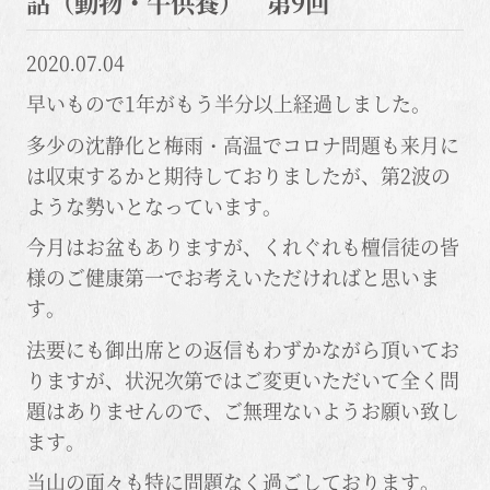
話（動物・牛供養） 第9回
2020.07.04
早いもので1年がもう半分以上経過しました。
多少の沈静化と梅雨・高温でコロナ問題も来月に
は収束するかと期待しておりましたが、第2波の
ような勢いとなっています。
今月はお盆もありますが、くれぐれも檀信徒の皆
様のご健康第一でお考えいただければと思いま
す。
法要にも御出席との返信もわずかながら頂いてお
りますが、状況次第ではご変更いただいて全く問
題はありませんので、ご無理ないようお願い致し
ます。
当山の面々も特に問題なく過ごしております。