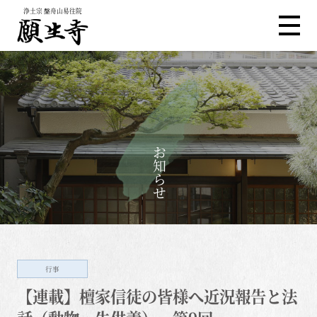
浄土宗 槃舟山易往院
お知らせ
行事
【連載】檀家信徒の皆様へ近況報告と法