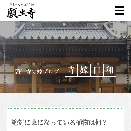
浄土宗 槃舟山易往院
寺
嫁
日
和
願生寺の嫁ブログ
絶対に束になっている植物は何？