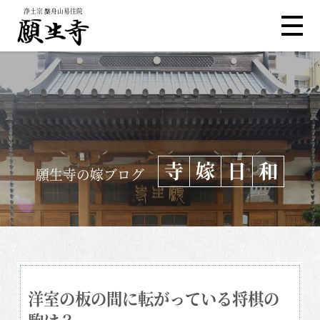
浄土宗 槃舟山易往院
寺
嫁
日
和
願生寺の嫁ブログ
洋室の板の間に転がっている将棋の
駒は？