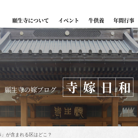
願生寺について
イベント
牛供養
年間行事
寺
嫁
日
和
願生寺の嫁ブログ
「6」が含まれる区はどこ？