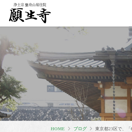
浄土宗 槃舟山易往院
HOME
ブログ
東京都23区で、