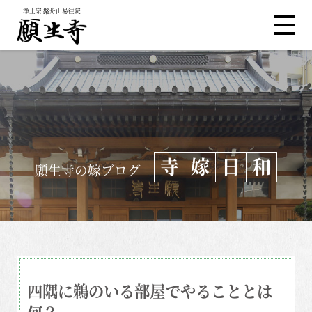
浄土宗 槃舟山易往院
寺
嫁
日
和
願生寺の嫁ブログ
四隅に鵜のいる部屋でやることとは
何？