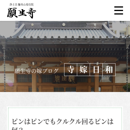
浄土宗 槃舟山易往院
寺
嫁
日
和
願生寺の嫁ブログ
ピンはピンでもクルクル回るピンは
何？