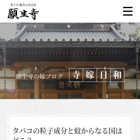
浄土宗 槃舟山易往院
寺
嫁
日
和
願生寺の嫁ブログ
タバコの粒子成分と蚊からなる国は
どこ？