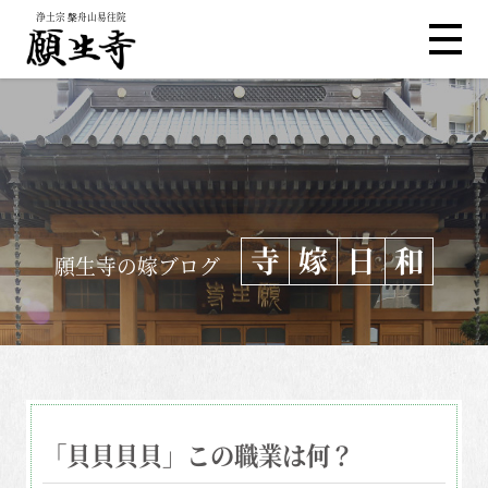
浄土宗 槃舟山易往院
寺
嫁
日
和
願生寺の嫁ブログ
「貝貝貝貝」この職業は何？