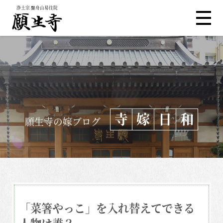
浄土宗 槃舟山易往院
寺
嫁
日
和
願生寺の嫁ブログ
「菜箸やっこ」を入れ替えてできる
人物は誰？