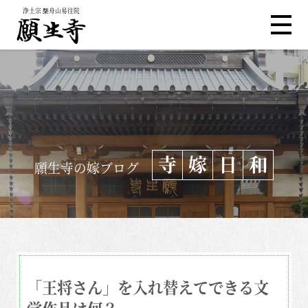
浄土宗 槃舟山易往院
寺
嫁
日
和
願生寺の嫁ブログ
「王将さん」を入れ替えてできる文
学作品は何？