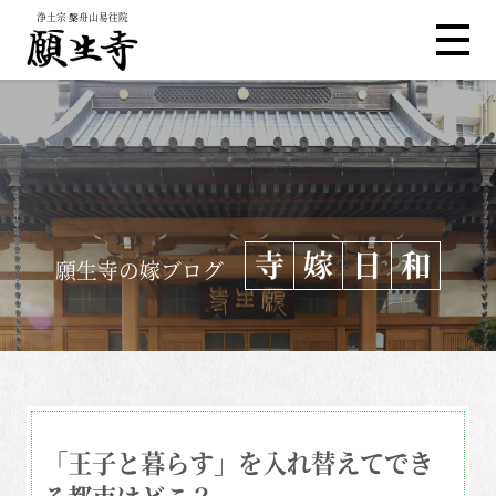
浄土宗 槃舟山易往院
寺
嫁
日
和
願生寺の嫁ブログ
「王子と暮らす」を入れ替えてでき
る都市はどこ？