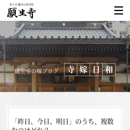
浄土宗 槃舟山易往院
寺
嫁
日
和
願生寺の嫁ブログ
「昨日、今日、明日」のうち、複数
なのはどれ？