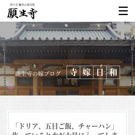
浄土宗 槃舟山易往院
寺
嫁
日
和
願生寺の嫁ブログ
「ドリア、五目ご飯、チャーハン」
作っていると水が大量に入ってしま