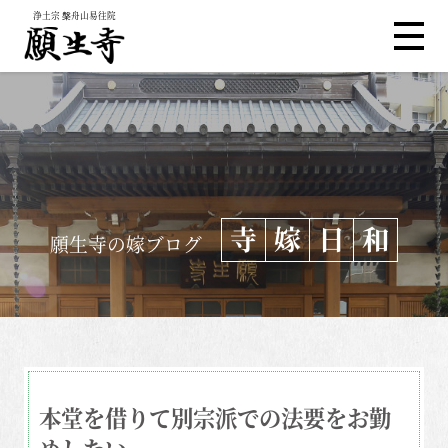
浄土宗 槃舟山易往院
寺
嫁
日
和
願生寺の嫁ブログ
本堂を借りて別宗派での法要をお勤
めしたい。