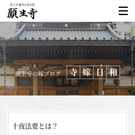
浄土宗 槃舟山易往院
寺
嫁
日
和
願生寺の嫁ブログ
十夜法要とは？