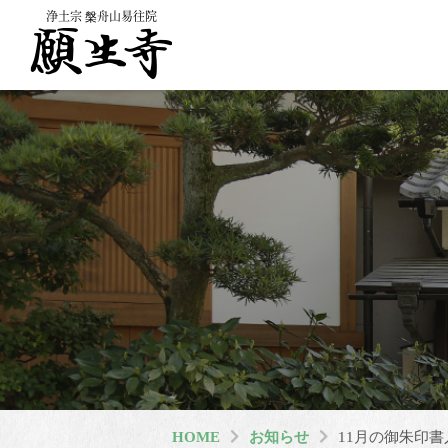
浄土宗 槃舟山易往院
HOME
お知らせ
11月の御朱印