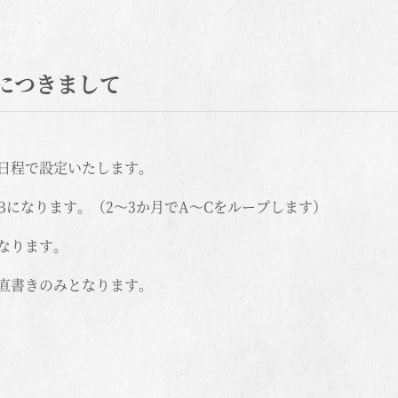
につきまして
日程で設定いたします。
になります。（2～3か月でA～Cをループします）
なります。
直書きのみとなります。