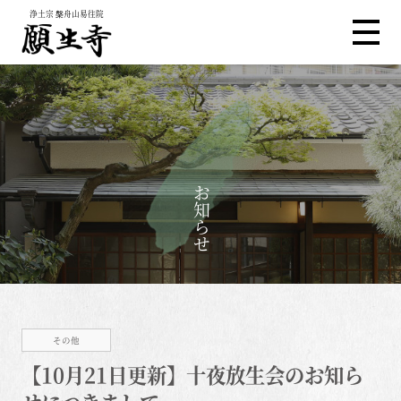
浄土宗 槃舟山易往院
お知らせ
その他
【10月21日更新】十夜放生会のお知ら