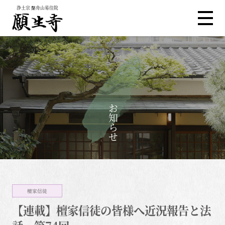
浄土宗 槃舟山易往院
お知らせ
檀家信徒
【連載】檀家信徒の皆様へ近況報告と法