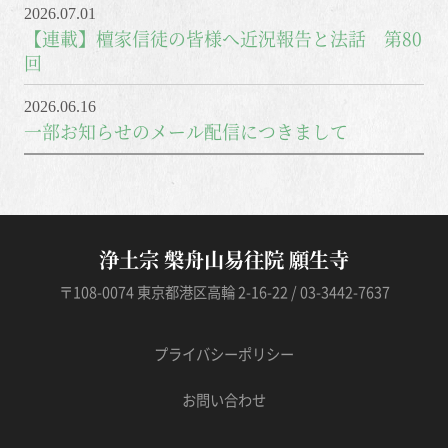
2026.07.01
【連載】檀家信徒の皆様へ近況報告と法話 第80
回
2026.06.16
一部お知らせのメール配信につきまして
浄土宗 槃舟山易往院 願生寺
〒108-0074 東京都港区高輪 2-16-22 / 03-3442-7637
プライバシーポリシー
お問い合わせ