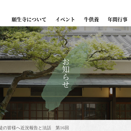
願生寺について
イベント
牛供養
年間行事
お知らせ
徒の皆様へ近況報告と法話 第16回