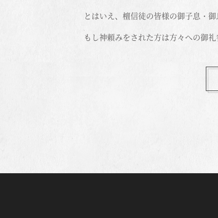
とはいえ、檀信徒の皆様の御子息・御
もし神頼みをされた方は方々への御礼