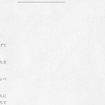
。
げて
れ全
レベ
人に
ろで