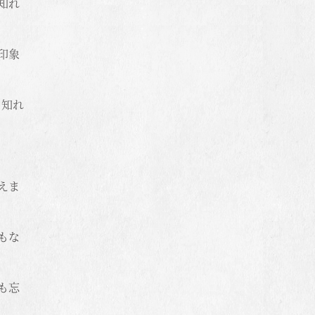
知れ
印象
も知れ
えま
もな
も忘