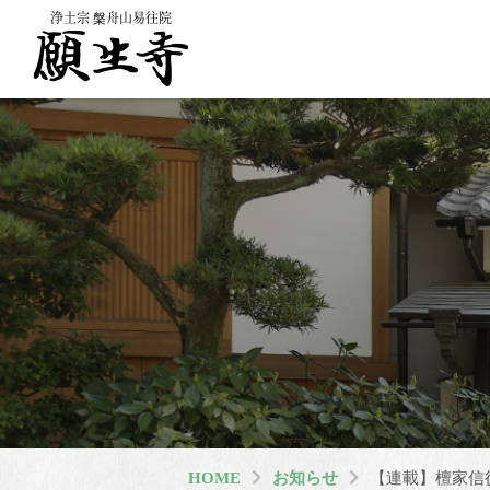
浄土宗 槃舟山易往院
HOME
お知らせ
【連載】檀家信