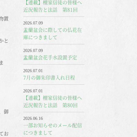
【連載】檀家信徒の皆様へ
近況報告と法話 第81回
物置
2026.07.09
盂蘭盆会に際しての仏花在
庫につきまして
かと
2026.07.09
盂蘭盆会花手水設置予定
ま
2026.07.01
7月の御朱印書入れ日程
2026.07.01
【連載】檀家信徒の皆様へ
近況報告と法話 第80回
、御
2026.06.16
一部お知らせのメール配信
につきまして
てお