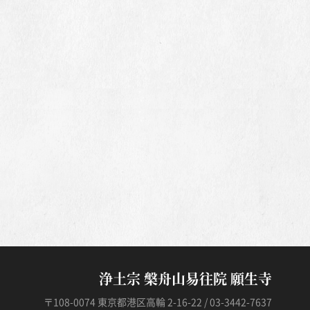
浄土宗 槃舟山易往院 願生寺
〒108-0074 東京都港区高輪 2-16-22 / 03-3442-7637