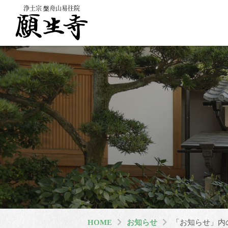
浄土宗 槃舟山易往院
HOME
お知らせ
「お知らせ」内