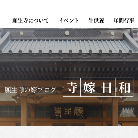
願生寺について
イベント
牛供養
年間行事
寺
嫁
日
和
願生寺の嫁ブログ