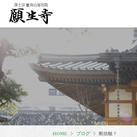
浄土宗 槃舟山易往院
HOME
ブログ
断捨離？